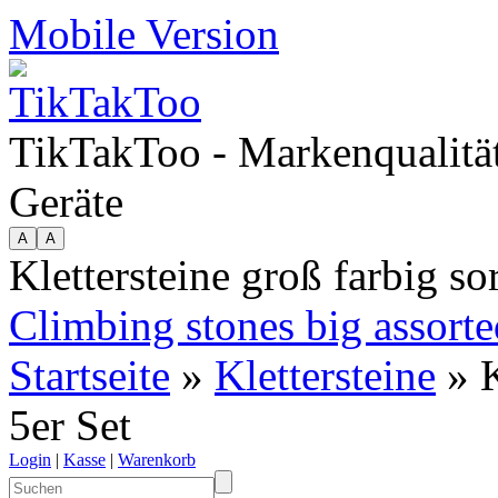
Mobile Version
TikTakToo - Markenqualität
Geräte
Klettersteine groß farbig sor
Climbing stones big assorted
Startseite
»
Klettersteine
» K
5er Set
Login
|
Kasse
|
Warenkorb