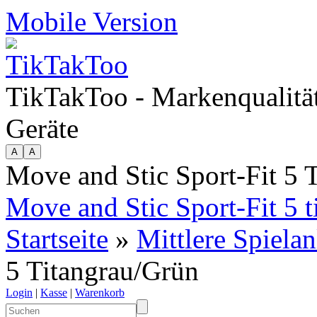
Mobile Version
TikTakToo - Markenqualität
Geräte
Move and Stic Sport-Fit 5 
Move and Stic Sport-Fit 5 t
Startseite
»
Mittlere Spiela
5 Titangrau/Grün
Login
|
Kasse
|
Warenkorb