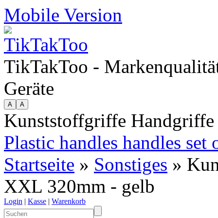
Mobile Version
TikTakToo - Markenqualität
Geräte
Kunststoffgriffe Handgriff
Plastic handles handles se
Startseite
»
Sonstiges
» Kuns
XXL 320mm - gelb
Login
|
Kasse
|
Warenkorb