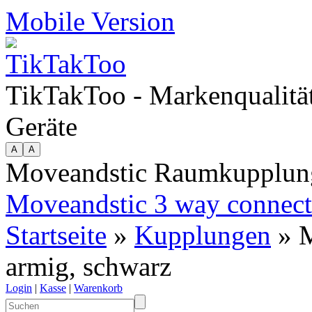
Mobile Version
TikTakToo - Markenqualität
Geräte
Moveandstic Raumkupplung
Moveandstic 3 way connect
Startseite
»
Kupplungen
» M
armig, schwarz
Login
|
Kasse
|
Warenkorb