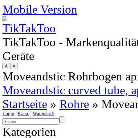
Mobile Version
TikTakToo - Markenqualität
Geräte
Moveandstic Rohrbogen ap
Moveandstic curved tube, a
Startseite
»
Rohre
» Movean
Login
|
Kasse
|
Warenkorb
Kategorien