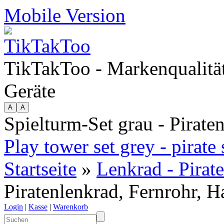
Mobile Version
TikTakToo - Markenqualität
Geräte
Spielturm-Set grau - Pirate
Play tower set grey - pirate
Startseite
»
Lenkrad - Pirat
Piratenlenkrad, Fernrohr, H
Login
|
Kasse
|
Warenkorb