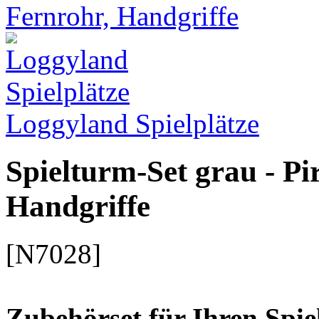
Loggyland Spielplätze
Spielturm-Set grau - Pi
Handgriffe
[N7028]
Zubehörset für Ihren Spi