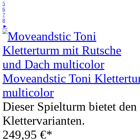
5
6
7
8
►
Moveandstic Toni Klettert
multicolor
Dieser Spielturm bietet den
Klettervarianten.
249,95 €*