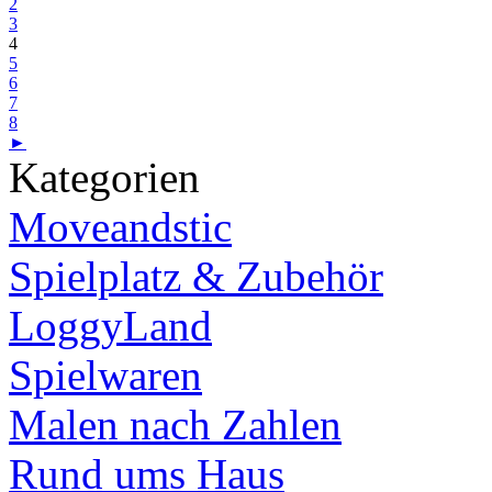
2
3
4
5
6
7
8
►
Kategorien
Moveandstic
Spielplatz & Zubehör
LoggyLand
Spielwaren
Malen nach Zahlen
Rund ums Haus