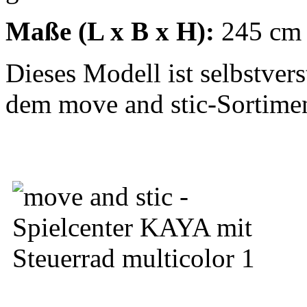
Maße (L x B x H):
245 cm
Dieses Modell ist selbstver
dem move and stic-Sortime