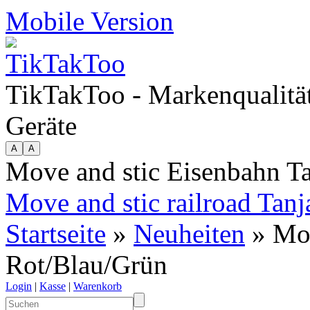
Mobile Version
TikTakToo - Markenqualität
Geräte
Move and stic Eisenbahn T
Move and stic railroad Tanja
Startseite
»
Neuheiten
» Mov
Rot/Blau/Grün
Login
|
Kasse
|
Warenkorb