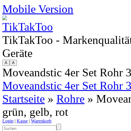
Mobile Version
TikTakToo - Markenqualität
Geräte
Moveandstic 4er Set Rohr 35
Moveandstic 4er Set Rohr 35
Startseite
»
Rohre
» Moveand
grün, gelb, rot
Login
|
Kasse
|
Warenkorb