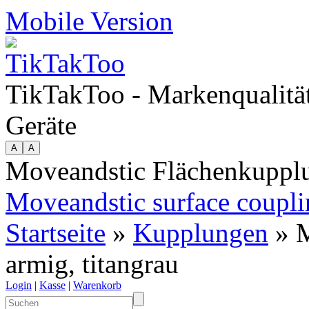
Mobile Version
TikTakToo - Markenqualität
Geräte
Moveandstic Flächenkupplu
Moveandstic surface coupli
Startseite
»
Kupplungen
» M
armig, titangrau
Login
|
Kasse
|
Warenkorb