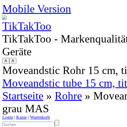
Mobile Version
TikTakToo - Markenqualität
Geräte
Moveandstic Rohr 15 cm, t
Moveandstic tube 15 cm, t
Startseite
»
Rohre
» Moveand
grau MAS
Login
|
Kasse
|
Warenkorb