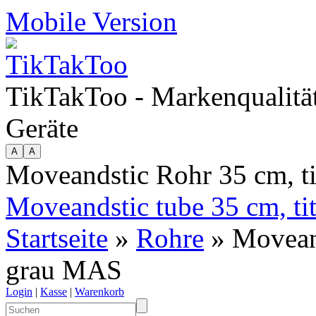
Mobile Version
TikTakToo - Markenqualität
Geräte
Moveandstic Rohr 35 cm, t
Moveandstic tube 35 cm, t
Startseite
»
Rohre
» Moveand
grau MAS
Login
|
Kasse
|
Warenkorb