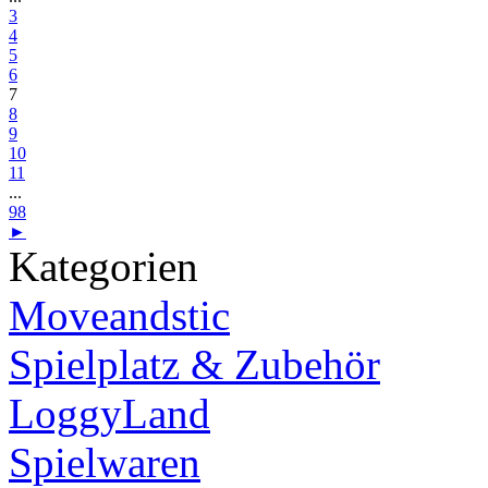
3
4
5
6
7
8
9
10
11
...
98
►
Kategorien
Moveandstic
Spielplatz & Zubehör
LoggyLand
Spielwaren