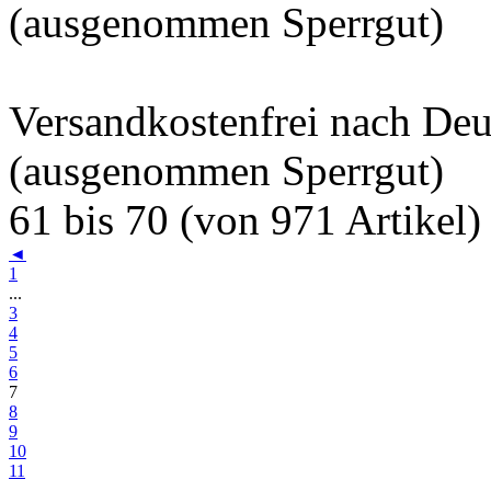
(ausgenommen Sperrgut)
Versandkostenfrei nach De
(ausgenommen Sperrgut)
61 bis 70 (von 971 Artikel)
◄
1
...
3
4
5
6
7
8
9
10
11
...