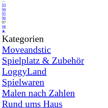
...
93
94
95
96
97
98
►
Kategorien
Moveandstic
Spielplatz & Zubehör
LoggyLand
Spielwaren
Malen nach Zahlen
Rund ums Haus