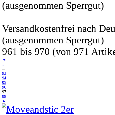
(ausgenommen Sperrgut)
Versandkostenfrei nach De
(ausgenommen Sperrgut)
961 bis 970 (von 971 Artike
◄
1
...
93
94
95
96
97
98
►