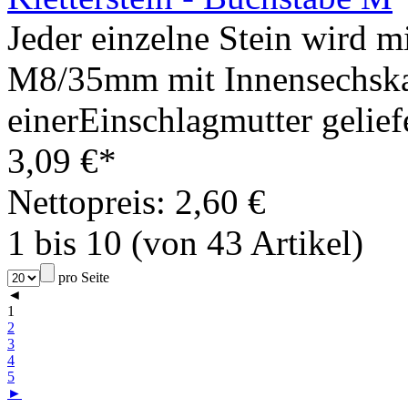
Jeder einzelne Stein wird m
M8/35mm mit Innensechska
einerEinschlagmutter geliefe
3,09 €*
Nettopreis: 2,60 €
1 bis 10 (von 43 Artikel)
pro Seite
◄
1
2
3
4
5
►