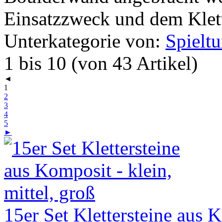
Einsatzzweck und dem Klette
Unterkategorie von:
Spielt
1 bis 10 (von 43 Artikel)
◄
1
2
3
4
5
►
15er Set Klettersteine aus K