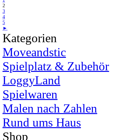
2
3
4
5
►
Kategorien
Moveandstic
Spielplatz & Zubehör
LoggyLand
Spielwaren
Malen nach Zahlen
Rund ums Haus
Shop