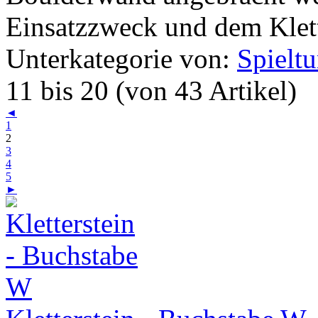
Einsatzzweck und dem Klette
Unterkategorie von:
Spielt
11 bis 20 (von 43 Artikel)
◄
1
2
3
4
5
►